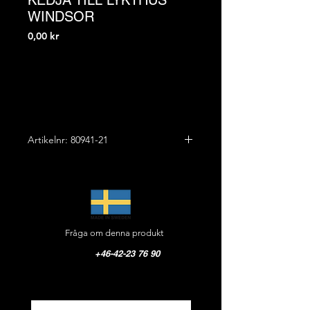
KEDJA TILL LYKTHUS
WINDSOR
Pris
0,00 kr
Artikelnr: 80941-21
TAKUPPHÄNGNING OCH KEDJA
TILL LYKTHUS WINDSOR
Diameter: 480 mm
Fråga om denna produkt
Längd kedja: 800 mm
+46-42-23 76 90
Vikt: 1,5 kg
Material: Smide