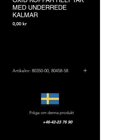
OXID KOPPAR HELT TAK
MED UNDERREDE
KALMAR
Pris
0,00 kr
Artikelnr: 80350-00, 80458-58
KOMBINATION LYKTHUS VADSTENA
OXID KOPPAR HELT TAK
MED UNDERREDE KALMAR
Totalhöjd: 890 mm
Bredd: 420 mm
Fråga om denna produkt
Vikt: 8,0 kg
Pris: På förfrågan
+46-42-23 76 90
LYKTHUS VADSTENA MED HELT TAK