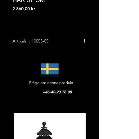
RAK 37 CM
Pris
2 860,00 kr
Artikelnr: 10053-05
Höjd: 28,0 cm
Bredd: 10,0 cm
Ut vägg: 37,0 cm
Vikt: 2,5 kg
Fråga om denna produkt
Material: Gjutjärn
Glas opal: Stallglas klart, opal alt. frost
+46-42-23 76 90
CE-godkänd, IP 44