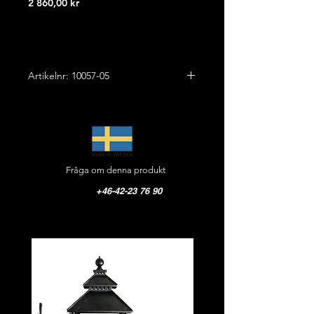
Pris
2 860,00 kr
Artikelnr: 10057-05
Höjd: 20,0 cm
Bredd: 10,0 cm
Ut vägg: 44,0 cm
Vikt: 2,5 kg
Fråga om denna produkt
Material: Gjutjärn
Glas opal: Stallglas klart, opal alt. frost
+46-42-23 76 90
CE-godkänd, IP 44