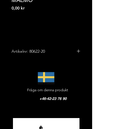
MALMÖ
Pris
0,00 kr
Artikelnr: 80622-20
STOLPE MALMÖ
Art.nr: 80622-20
Höjd: 3050 mm
Fråga om denna produkt
Bredd: 260 mm
+46-42-23 76 90
Vikt: 180 kg
Material: Gjutjärn
Pris: På förfrågan