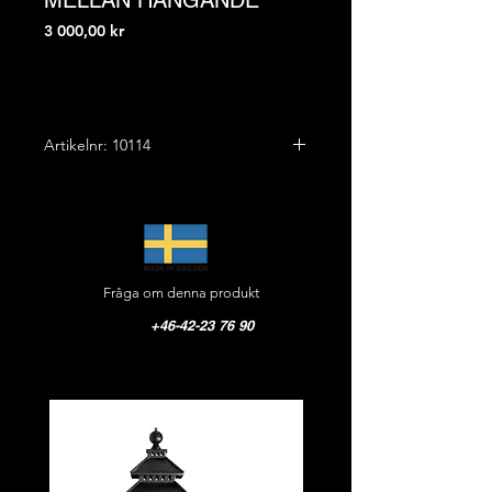
MELLAN HÄNGANDE
Pris
3 000,00 kr
Artikelnr: 10114
Höjd: 19,0 cm
Bredd: 15,5 cm
Ut vägg cc: 37,5 cm
Vikt: 7,0 kg
Fråga om denna produkt
Material: Gjutjärn
Färg: Matt svart
+46-42-23 76 90