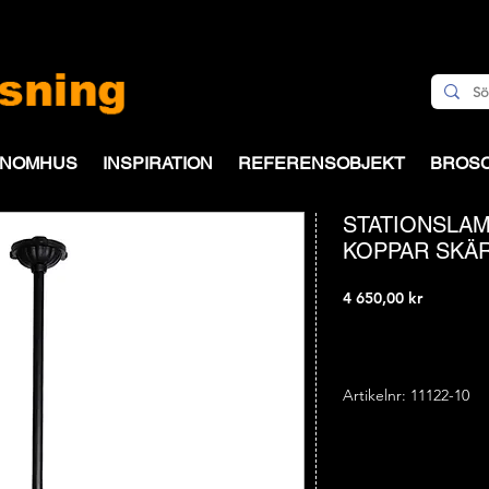
INOMHUS
INSPIRATION
REFERENSOBJEKT
BROS
STATIONSLAM
KOPPAR SKÄ
Pris
4 650,00 kr
Artikelnr: 11122-10
"Skollampa"
Höjd: 60,0 cm