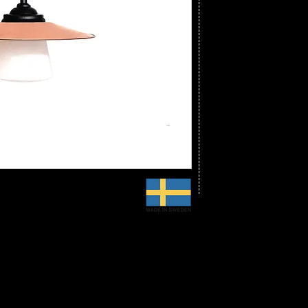
Bredd: 35,0 cm
Vikt: 3,0 kg
Arm: Gjutjärn
Skärm: Koppar, obe
Glas: Koniskt opal
Fästplatta: Liten i fu
cm, djup 2,0 cm
CE-godkänd, IP 44