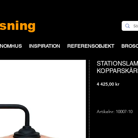
INOMHUS
INSPIRATION
REFERENSOBJEKT
BROS
STATIONSLAM
KOPPARSKÄ
Pris
4 425,00 kr
Artikelnr: 10007-10
Höjd: 32,0 cm
Bredd: 35,0 cm