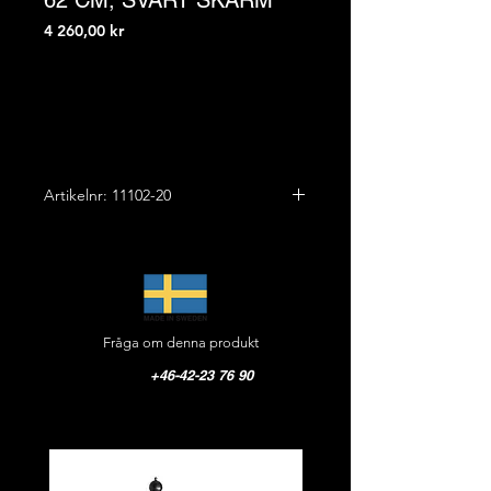
62 CM, SVART SKÄRM
Pris
4 260,00 kr
Artikelnr: 11102-20
"Skollampa"
Höjd: 62,0 cm
Bredd: 30,0 cm
Vikt: 3,5 kg
Fråga om denna produkt
Arm: Gjutjärn
Skärm: Emaljerad svart på utsidan,
+46-42-23 76 90
vitemaljerad på insidan
med svart kant
Glas: Stall klart
Fästplatta: Liten i furu, art.nr 10162,
ingår. Diameter 12,0 cm, djup 2,0 cm