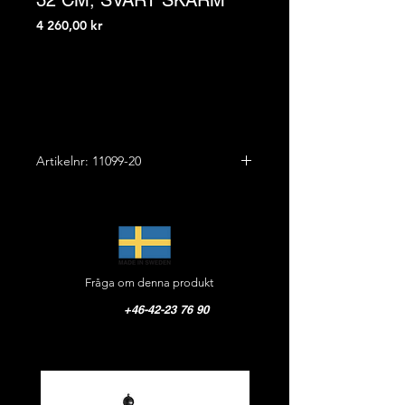
32 CM, SVART SKÄRM
Pris
4 260,00 kr
Artikelnr: 11099-20
"Skollampa"
Höjd: 32,0 cm
Bredd: 30,0 cm
Vikt: 3,5 kg
Fråga om denna produkt
Arm: Gjutjärn
Skärm: Emaljerad svart på utsidan,
+46-42-23 76 90
vitemaljerad på insidan
med svart kant
Glas: Stall klart
Fästplatta: Liten i furu, art.nr 10162,
ingår. Diameter 12,0 cm, djup 2,0 cm