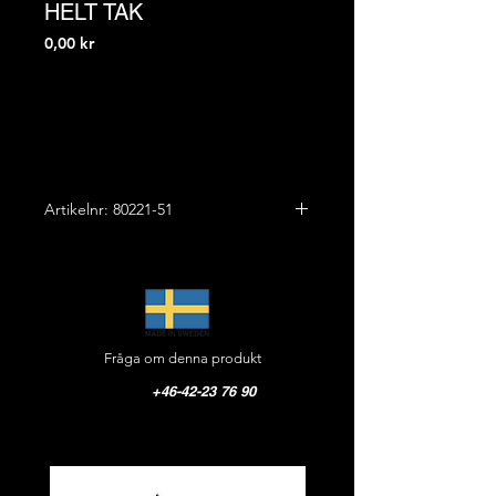
HELT TAK
Pris
0,00 kr
Artikelnr: 80221-51
Höjd: 690 mm
Bredd: 420 mm
Ut från vägg: 220 mm
Vikt: 4,0 kg
Fråga om denna produkt
Material: Oxiderad koppar
Färg: Kopparoxid
+46-42-23 76 90
Pris: På förfrågan