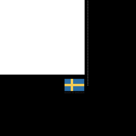
Total längd: 700 mm
Diameter: 300 mm
Kalottglob: Glasglob
Pendel: 400 mm i kr
Sockel: E27 metall
CE-märkt, IP 20, 11 W