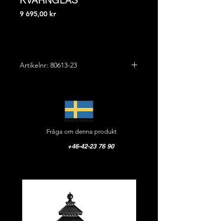
KVARNGLAS
Pris
9 695,00 kr
Artikelnr: 80613-23
Total höjd: 36,0 cm
Bredd: 23,0 cm
Ut från vägg: 67,0 cm
Vikt: 7,0 kg
Fråga om denna produkt
Material:
Kvarnglas
+46-42-23 76 90
Färg: Svart med kvarnglas
Sockel: E27