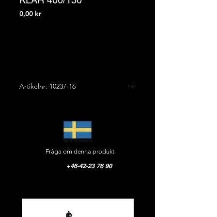
KLAR 400/150
Pris
0,00 kr
Artikelnr: 10237-16
Glasglob 400 till Funkis XL
takmodeller
Höjd: 38,0 cm
Fråga om denna produkt
Diameter: 40,0 cm
Vikt: 2,5 kg
+46-42-23 76 90
Material: Glas klar