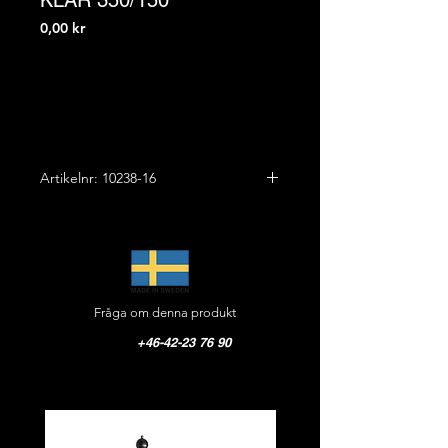
KLAR 350/150
Pris
0,00 kr
Artikelnr: 10238-16
Glasglob 350 till Funkis XL
takmodeller
Höjd: 33,0 cm
Fråga om denna produkt
Diameter: 35,0 cm
Vikt: 1,5 kg
+46-42-23 76 90
Material: Glas klar