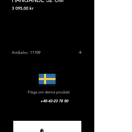
HÄNGANDE 32 CM
Pris
3 095,00 kr
Artikelnr: 11109
"Skollampa"
Höjd: 32,0 cm
Bredd: 18,0 cm
Vikt: 2,0 kg
Fråga om denna produkt
Arm: Gjutjärn
Glas: Glob opal, 18 cm
+46-42-23 76 90
Fästplatta: Liten i furu, art.nr 10162,
ingår. Diameter 12,0 cm, djup 2,0 cm
CE-godkänd, IP 44