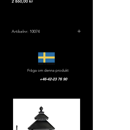
Pris
2 860,00 kr
Artikelnr: 10074
Höjd: 31,0 cm
Bredd: 18,0 cm
Ut vägg: 56,0 cm
Vikt: 2,0 kg
Fråga om denna produkt
Material: Gjutjärn
Glas opal: Glob 18 cm
+46-42-23 76 90
CE-godkänd, IP 44