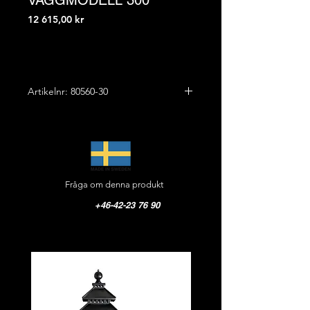
VÄGGMODELL 300
Pris
12 615,00 kr
Artikelnr: 80560-30
Höjd: 51,0 cm
Bredd: 30,0 cm
Ut vägg: 78,0 cm
Vikt: 5,0 kg
Fråga om denna produkt
Material: Smide/Järn
Färg: Matt svart
+46-42-23 76 90
Glas: Glob opal 300 mm
CE-godkänd, IP 44
Text eller nummer möjligt som tillval
på glasgloben.