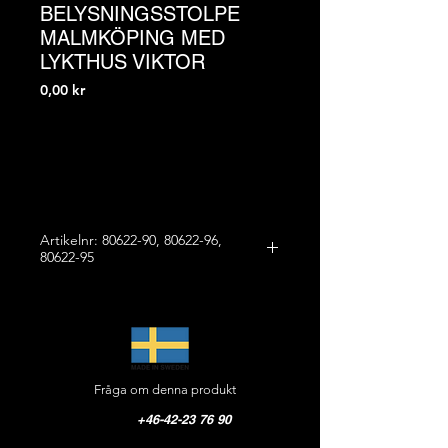
BELYSNINGSSTOLPE
MALMKÖPING MED
LYKTHUS VIKTOR
Pris
0,00 kr
Artikelnr: 80622-90, 80622-96,
80622-95
STOLPE MALMKÖPING MED MAST
SOFIERO OCH LYKTHUS VIKTOR
Mått kombinationen:
Höjd: 4000 mm
Bredd: 750 mm
Fråga om denna produkt
Vikt: 110,0 kg
+46-42-23 76 90
STOLPFOT MALMKÖPING (80622-90)