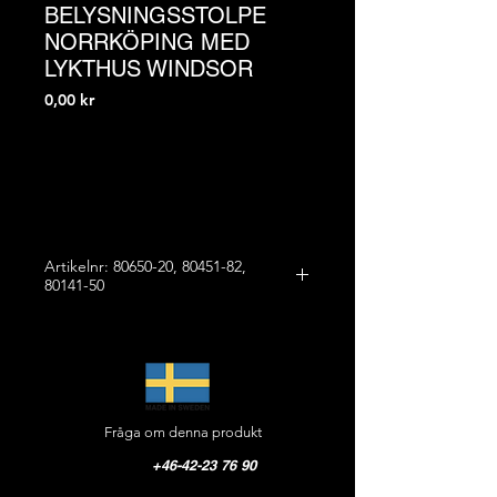
BELYSNINGSSTOLPE
NORRKÖPING MED
LYKTHUS WINDSOR
Pris
0,00 kr
Artikelnr: 80650-20, 80451-82,
80141-50
STOLPE NORRKÖPING MED
UNDERREDE FROGLEG OCH
LYKTHUS WINDSOR
Mått kombinationen:
Fråga om denna produkt
Höjd: 4105 mm
Bredd: 780 mm
+46-42-23 76 90
Vikt: 190 kg