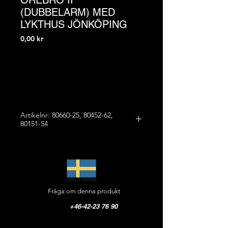
ÖREBRO II
(DUBBELARM) MED
LYKTHUS JÖNKÖPING
Pris
0,00 kr
Artikelnr: 80660-25, 80452-62,
80151-54
STOLPE ÖREBRO II (DUBBELARM),
UNDERREDE JÖNKÖPING OCH
LYKTHUS JÖNKÖPING
Mått kombinationen:
Höjd: 4605 mm
Fråga om denna produkt
Bredd: 1320 mm
Vikt: 226 kg
+46-42-23 76 90
STOLPE ÖREBRO II (dubbelarm)