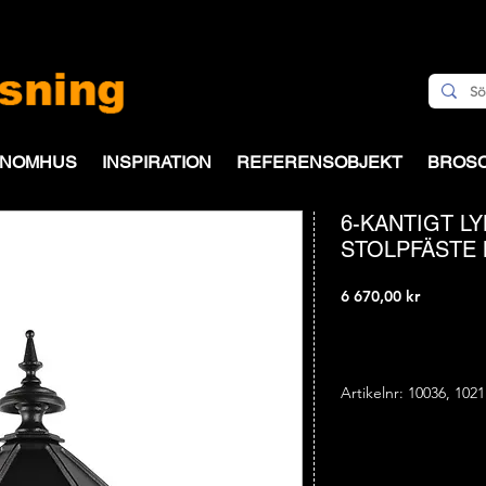
INOMHUS
INSPIRATION
REFERENSOBJEKT
BROS
6-KANTIGT L
STOLPFÄSTE 
Pris
6 670,00 kr
Artikelnr: 10036, 1021
Total höjd: 75,5 cm
Bredd: 32,0 cm