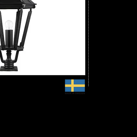
Vikt: 11,5 kg
Material: Gjutjärn
Färg: Matt svart
CE-godkänd, IP 23