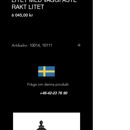
LITET MED VÄGGFÄSTE
RAKT LITET
Pris
6 045,00 kr
Artikelnr: 10014, 10111
Total höjd: 63,0 cm
Bredd: 21,0 cm
Från vägg: 36,5 cm
Vikt: 10,5 kg
Fråga om denna produkt
Material: Gjutjärn
Färg: Matt svart
+46-42-23 76 90
CE-godkänd, IP 23